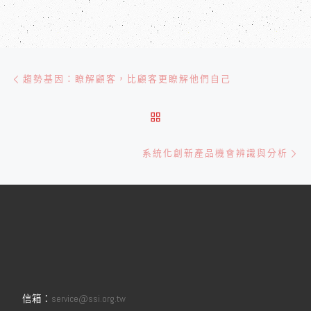
文章導航
Previous post
趨勢基因：瞭解顧客，比顧客更瞭解他們自己
BACK TO POST LIST
Ne
系統化創新產品機會辨識與分析
信箱：
service@ssi.org.tw